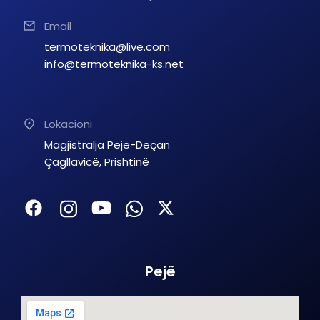
Email
termoteknika@live.com
info@termoteknika-ks.net
Lokacioni
Magjistralja Pejë-Deçan
Çagllavicë, Prishtinë
Pejë