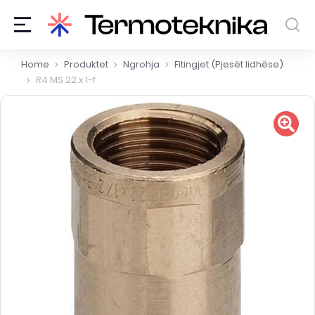
You are here:
Home
Produktet
Ngrohja
Fitingjet (Pjesët lidhëse)
R4 MS 22 x 1-f