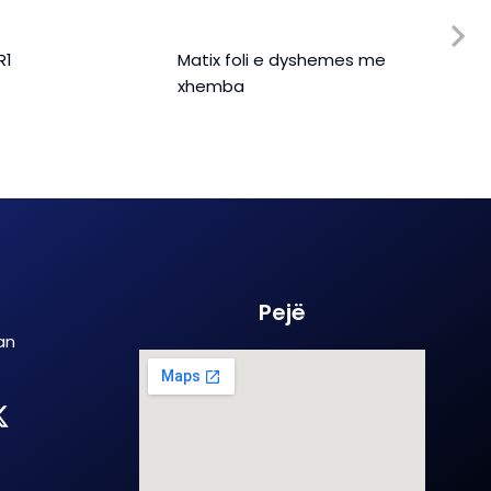
R1
Matix foli e dyshemes me
Mati
xhemba
40m
Pejë
an