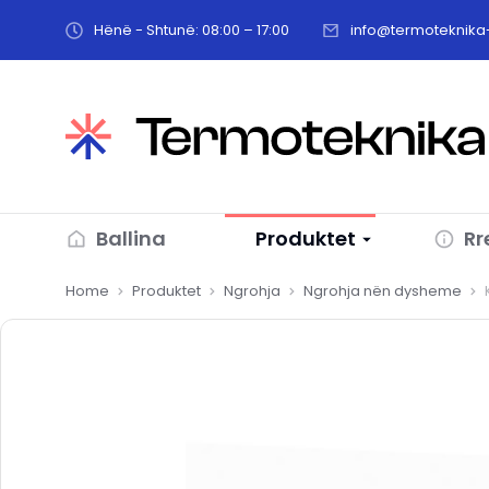
Hënë - Shtunë: 08:00 – 17:00
info@termoteknika-
Ballina
Produktet
Rr
You are here:
Home
Produktet
Ngrohja
Ngrohja nën dysheme