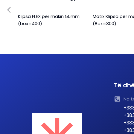
Klipsa FLEX per makin 50mm
Matix Klipsa per 
(box=400)
(Box=300)
Të dhë
Na t
+383
+383
+383
+383