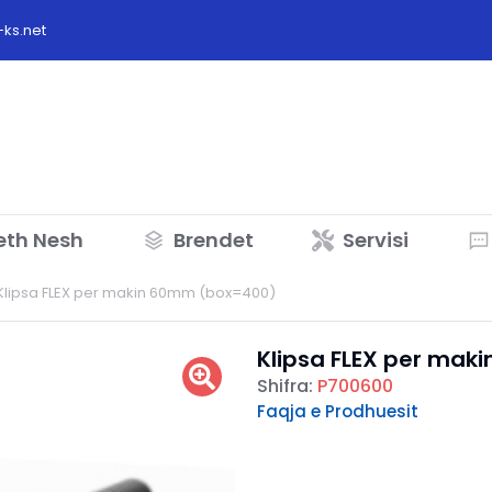
ks.net
eth Nesh
Brendet
Servisi
Klipsa FLEX per makin 60mm (box=400)
Klipsa FLEX per ma
Shifra:
P700600
Faqja e Prodhuesit