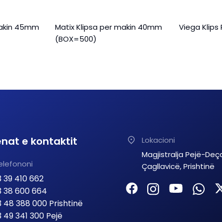
makin 45mm
Matix Klipsa per makin 40mm
Viega Klips 
(BOX=500)
nat e kontaktit
Lokacioni
Magjistralja Pejë-Deç
elefononi
Çagllavicë, Prishtinë
 39 410 662
 38 600 664
 48 388 000 Prishtinë
 49 341 300 Pejë