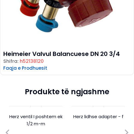
Heimeier Valvul Balancuese DN 20 3/4
Shifra:
h52138120
Faqja e Prodhuesit
Produkte të ngjashme
Herz ventil I poshtem ek
Herz lidhse adapter - f
1/2 m-m