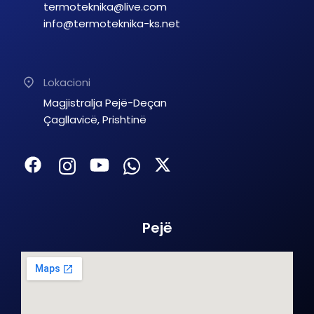
termoteknika@live.com
info@termoteknika-ks.net
Lokacioni
Magjistralja Pejë-Deçan
Çagllavicë, Prishtinë
Pejë