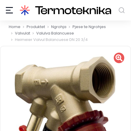
You are here:
Home
Produktet
Ngrohja
Pjese te Ngrohjes
Valvulat
Valulva Balancuese
Heimeier Valvul Balancuese DN 20 3/4