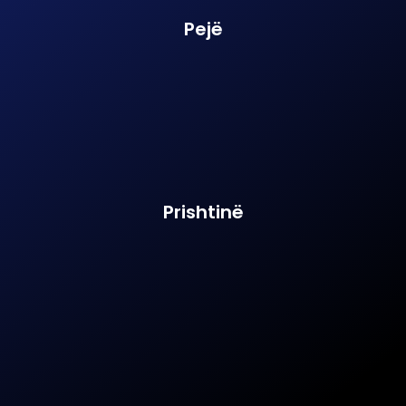
Pejë
Prishtinë