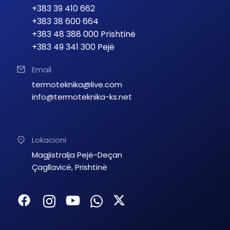
+383 39 410 662
+383 38 600 664
+383 48 388 000 Prishtinë
+383 49 341 300 Pejë
Email
termoteknika@live.com
info@termoteknika-ks.net
Lokacioni
Magjistralja Pejë-Deçan
Çagllavicë, Prishtinë