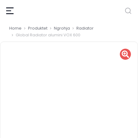
You are here:
Home
Produktet
Ngrohja
Radiator
Global Radiator alumini VOX 600