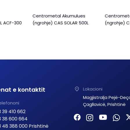
Centrometal Akumulues
Centromet
0L ACF-300
(ngrohje) CAS SOLAR 500L
(ngrohje) C
nat e kontaktit
Lokacioni
Magjistralja Pejë-Deç
elefononi
Çagllavicë, Prishtinë
 39 410 662
 38 600 664
 48 388 000 Prishtinë