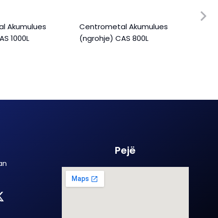
al Akumulues
Centrometal Akumulues
Cent
AS 1000L
(ngrohje) CAS 800L
(ngr
Pejë
an