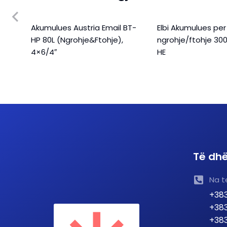
BT-
Akumulues Austria Email BT-
Elbi Akumulues per
HP 80L (Ngrohje&Ftohje),
ngrohje/ftohje 30
4×6/4″
HE
Të dhë
Na t
+383
+383
+383