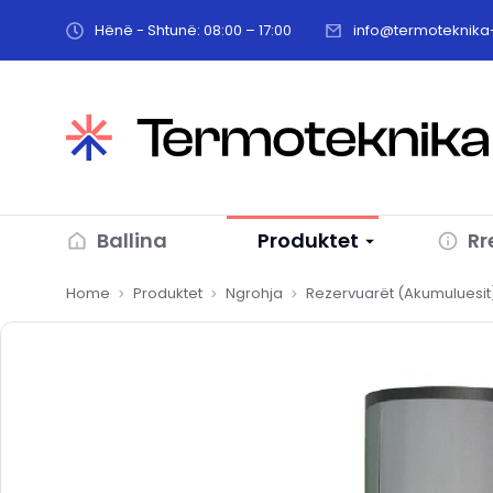
Hënë - Shtunë: 08:00 – 17:00
info@termoteknika-
Ballina
Produktet
Rr
You are here:
Home
Produktet
Ngrohja
Rezervuarët (Akumuluesit