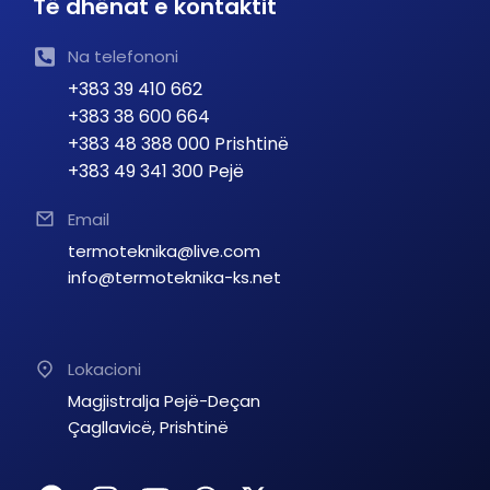
Të dhënat e kontaktit
Na telefononi
+383 39 410 662
+383 38 600 664
+383 48 388 000 Prishtinë
+383 49 341 300 Pejë
Email
termoteknika@live.com
info@termoteknika-ks.net
Lokacioni
Magjistralja Pejë-Deçan
Çagllavicë, Prishtinë