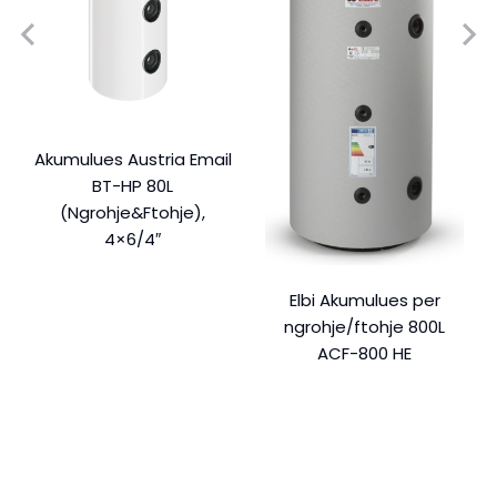
Akumulues Austria Email
BT-HP 80L
(Ngrohje&Ftohje),
4×6/4″
Elbi Akumulues per
ngrohje/ftohje 800L
ACF-800 HE