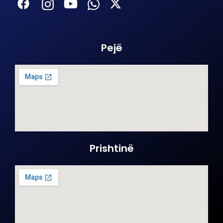
Pejë
Prishtinë