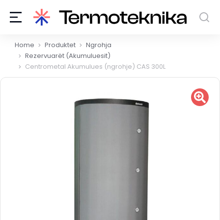
You are here:
Home
Produktet
Ngrohja
Rezervuarët (Akumuluesit)
Centrometal Akumulues (ngrohje) CAS 300L