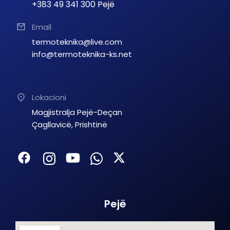
+383 49 341 300 Pejë
Email
termoteknika@live.com
info@termoteknika-ks.net
Lokacioni
Magjistralja Pejë-Deçan
Çagllavicë, Prishtinë
Pejë