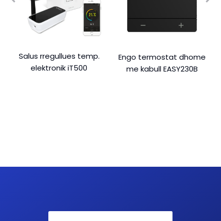
Salus rregullues temp.
Engo termostat dhome
elektronik iT500
me kabull EASY230B