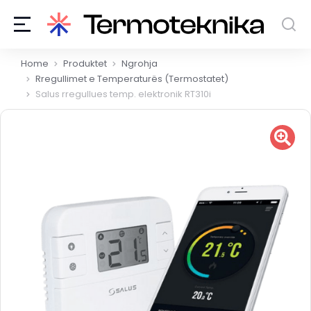
You are here:
Home
Produktet
Ngrohja
Rregullimet e Temperaturës (Termostatet)
Salus rregullues temp. elektronik RT310i