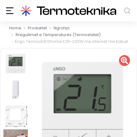
You are here:
Home
Produktet
Ngrohja
Rregullimet e Temperaturës (Termostatet)
Engo Termostat Dhome E25-230W me internet me kabull