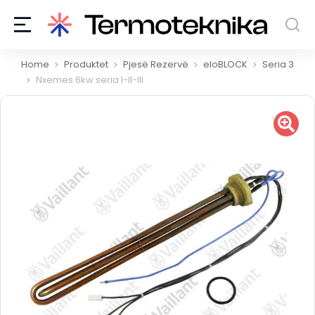
You are here:
Home
Produktet
Pjesë Rezervë
eloBLOCK
Seria 3
Nxemes 6kw seria I-II-III