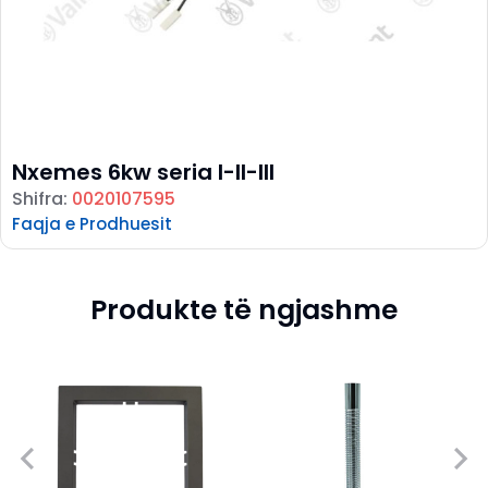
Nxemes 6kw seria I-II-III
Shifra:
0020107595
Faqja e Prodhuesit
Produkte të ngjashme