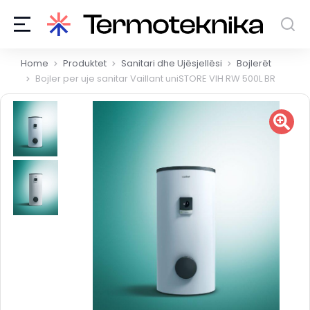
You are here:
Home
Produktet
Sanitari dhe Ujësjellësi
Bojlerët
Bojler per uje sanitar Vaillant uniSTORE VIH RW 500L BR