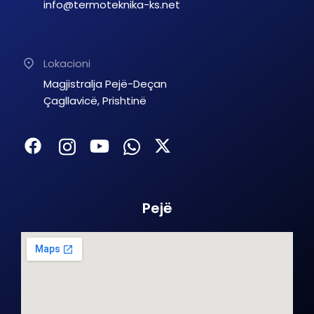
info@termoteknika-ks.net
Lokacioni
Magjistralja Pejë-Deçan
Çagllavicë, Prishtinë
Pejë