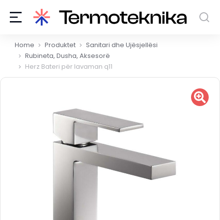
You are here:
Home
Produktet
Sanitari dhe Ujësjellësi
Rubineta, Dusha, Aksesorë
Herz Bateri për lavaman q11