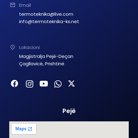
Email
termoteknika@live.com
info@termoteknika-ks.net
Lokacioni
Magjistralja Pejë-Deçan
Çagllavicë, Prishtinë
Pejë