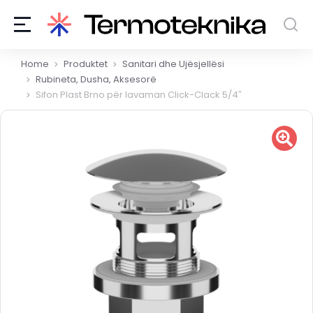
You are here:
Home
Produktet
Sanitari dhe Ujësjellësi
Rubineta, Dusha, Aksesorë
Sifon Plast Brno për lavaman Click-Clack 5/4″