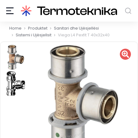
You are here:
Home
Produktet
Sanitari dhe Ujësjellësi
Sistemi i Ujësjellsit
Viega L4 Pexfit T 40x32x40