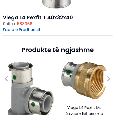
Viega L4 Pexfit T 40x32x40
Shifra:
588366
Faqja e Prodhuesit
Produkte të ngjashme
Viega L4 Pexfit Ms
(gjysem lidhese me