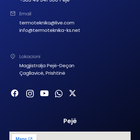
Email
termoteknika@live.com
info@termoteknika-ks.net
Lokacioni
Magjistralja Pejë-Deçan
Çagllavicë, Prishtinë
Pejë