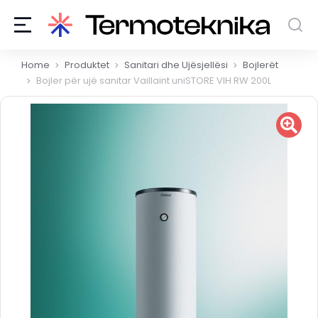
You are here:
Home
Produktet
Sanitari dhe Ujësjellësi
Bojlerët
Bojler për ujë sanitar Vaillaint uniSTORE VIH RW 200L