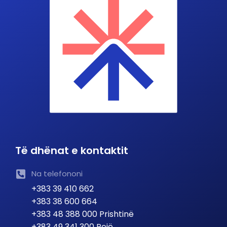
Të dhënat e kontaktit
Na telefononi
+383 39 410 662
+383 38 600 664
+383 48 388 000 Prishtinë
+383 49 341 300 Pejë